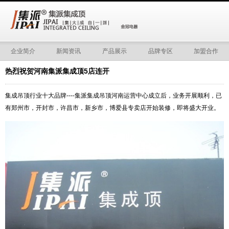
企业简介
新闻资讯
产品展示
品牌专区
加盟合作
热烈祝贺河南集派集成顶5店连开
集成吊顶行业十大品牌----集派集成吊顶河南运营中心成立后，业务开展顺利，已
有郑州市，开封市，许昌市，新乡市，博爱县专卖店开始装修，即将盛大开业。