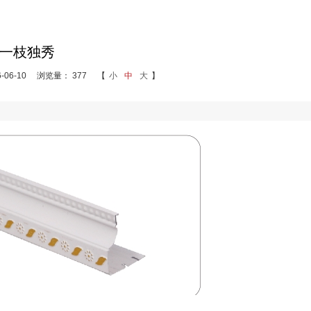
一枝独秀
06-10
浏览量： 377
【
小
中
大
】