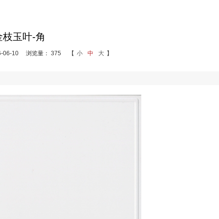
金枝玉叶-角
06-10
浏览量： 375
【
小
中
大
】