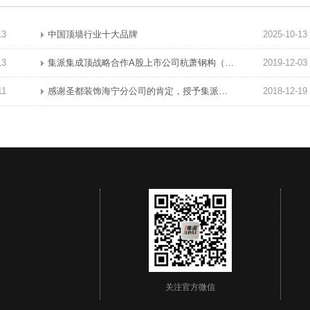
13
中国顶墙行业十大品牌
2025-10-13
13
集派集成顶战略合作A股上市公司杭萧钢构（600477）集派全屋定制顶墙展厅完工!
2019-12-03
11
感谢圣都装饰海宁分公司的肯定，授予集派集成顶“优秀材料商”奖!项祝圣都海宁业绩长虹蓬勃发展!
2018-12-19
关注官方微信