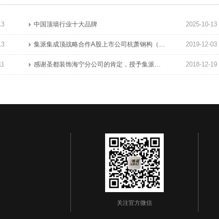
13
中国顶墙行业十大品牌
2025-10-13
13
集派集成顶战略合作A股上市公司杭萧钢构（600477）集派全屋定制顶墙展厅完工!
2019-12-03
11
感谢圣都装饰海宁分公司的肯定，授予集派集成顶“优秀材料商”奖!项祝圣都海宁业绩长虹蓬勃发展!
2018-12-19
关注官方微信