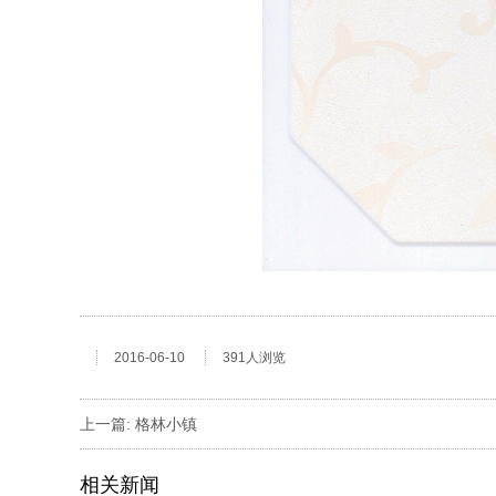
2016-06-10
391人浏览
上一篇:
格林小镇
相关新闻