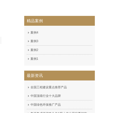
精品案例
案例4
案例3
案例2
案例1
最新资讯
全国工程建设重点推荐产品
中国顶墙行业十大品牌
中国绿色环保推广产品