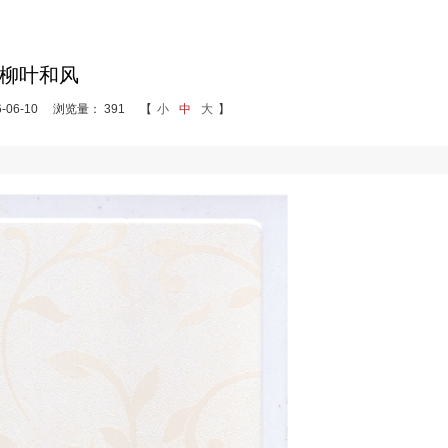
柳叶和风
06-10
浏览量： 391
【
小
中
大
】