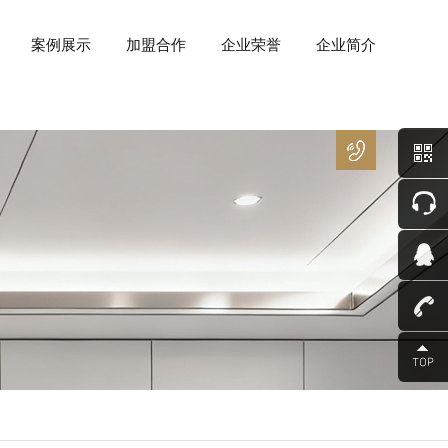
案例展示
加盟合作
企业荣誉
企业简介
400
－
8266
－
850