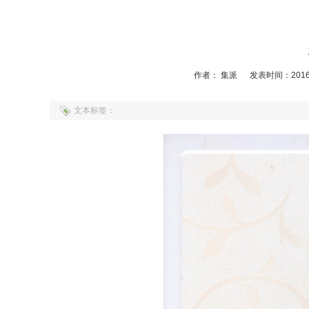
作者： 集派
发表时间：2016-
文本标签：