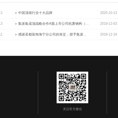
13
中国顶墙行业十大品牌
2025-10-13
13
集派集成顶战略合作A股上市公司杭萧钢构（600477）集派全屋定制顶墙展厅完工!
2019-12-03
11
感谢圣都装饰海宁分公司的肯定，授予集派集成顶“优秀材料商”奖!项祝圣都海宁业绩长虹蓬勃发展!
2018-12-19
关注官方微信