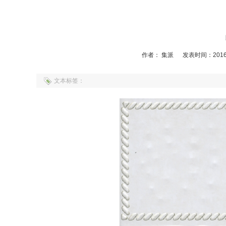
作者： 集派
发表时间：2016-
文本标签：