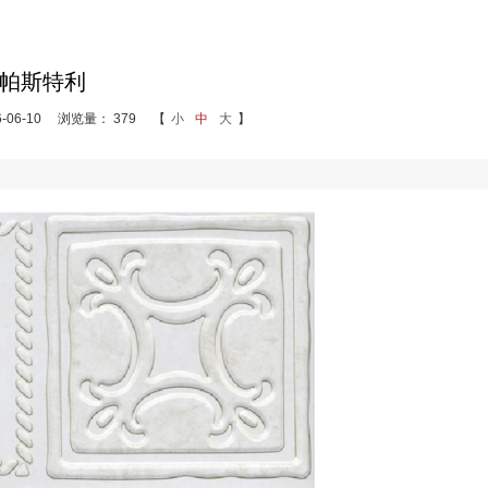
帕斯特利
06-10
浏览量： 379
【
小
中
大
】