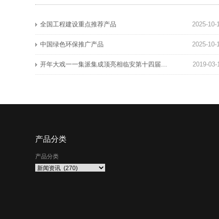
全国工程建设重点推荐产品
2025-10-
中国绿色环保推广产品
2025-10-
开年大戏一一集派集成顶亮相临安第十四届家装博览会，深受广大消费者喜爱！
2019-03-
产品分类
产品分类