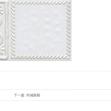
下一篇:
尚城丽都