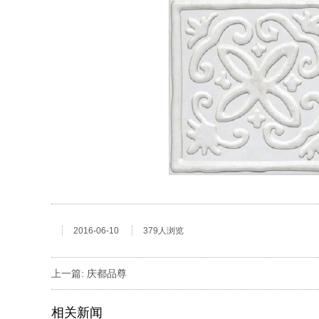
2016-06-10
379人浏览
上一篇:
庆都品尊
相关新闻