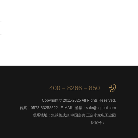
400－8266－850
Copyright © 2011-2025 All Rights Reserved.
传真：0573-83258522 E-MAIL: 邮箱：sale@cnjipai.com
联系地址：集派集成顶 中国嘉兴 王店小家电工业园
备案号：