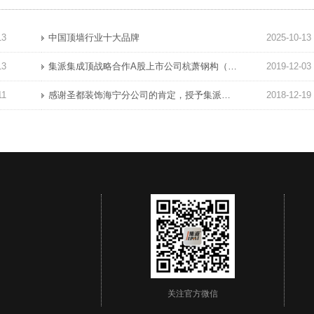
13
中国顶墙行业十大品牌
2025-10-13
13
集派集成顶战略合作A股上市公司杭萧钢构（600477）集派全屋定制顶墙展厅完工!
2019-12-03
11
感谢圣都装饰海宁分公司的肯定，授予集派集成顶“优秀材料商”奖!项祝圣都海宁业绩长虹蓬勃发展!
2018-12-19
关注官方微信