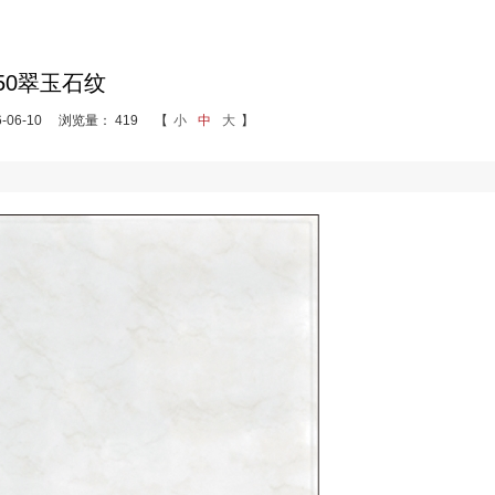
50翠玉石纹
06-10
浏览量： 419
【
小
中
大
】