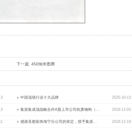
下一篇:
450纳米图腾
13
中国顶墙行业十大品牌
2025-10-13
13
集派集成顶战略合作A股上市公司杭萧钢构（600477）集派全屋定制顶墙展厅完工!
2019-12-03
11
感谢圣都装饰海宁分公司的肯定，授予集派集成顶“优秀材料商”奖!项祝圣都海宁业绩长虹蓬勃发展!
2018-12-19