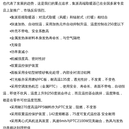
也代表了发展的趋势，这是我们的重点追求，集派高端取暖器已在全国多家专卖
店上架推广，市场反应强烈。
•集派双模取暖器：对流式取暖（风暖）和辐射式（灯暖）相结合
•快速加热、自动恒温，采用加热元件自动抑制升温、温度控制在250度以下
•外壳不带电、安全系数高
•金属发热体材料本身发热寿命长，与空气隔绝
•无噪音
•功率衰减小
•机械强度高、密封性好
•双重温控保护装置
•面板采用全铝型材喷砂氧化处理，内部全衬清洁铝网
•灯光板亦采用磨砂PC板，耐高温135度，透光性好，不发黄，不变色
•采用空调发热机芯（金属PTC），使用安全、寿命长、表面不带电，自动恒
温，即使不吹风，温度上升到250度就会停止，而且温控器会跳掉，温度降低，
都是在零件可控温度范围。
•采用耐270度高温PPS钢料作为PTC支架，阻燃，不变形
•采用双重温控保护装置，142度熔断器，75度可复式温控器 安全耐用
•采用离心式风机送风装置，风速6m/s与PTC2100W完美融合，热风与发热
功率都达到理想值