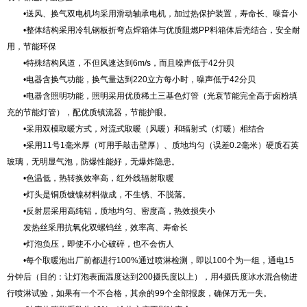
•送风、换气双电机均采用滑动轴承电机，加过热保护装置，寿命长、噪音小
•整体结构采用冷轧钢板折弯点焊箱体与优质阻燃PP料箱体后壳结合，安全耐
用，节能环保
•特殊结构风道，不但风速达到6m/s，而且噪声低于42分贝
•电器含换气功能，换气量达到220立方每小时，噪声低于42分贝
•电器含照明功能，照明采用优质稀土三基色灯管（光衰节能完全高于卤粉填
充的节能灯管），配优质镇流器，节能护眼。
•采用双模取暖方式，对流式取暖（风暖）和辐射式（灯暖）相结合
•采用11号1毫米厚（可用手敲击壁厚）、质地均匀（误差0.2毫米）硬质石英
玻璃，无明显气泡，防爆性能好，无爆炸隐患。
•色温低，热转换效率高，红外线辐射取暖
•灯头是铜质镀镍材料做成，不生锈、不脱落。
•反射层采用高纯铝，质地均匀、密度高，热效损失小
发热丝采用抗氧化双螺钨丝，效率高、寿命长
•灯泡负压，即使不小心破碎，也不会伤人
•每个取暖泡出厂前都进行100%通过喷淋检测，即以100个为一组，通电15
分钟后（目的：让灯泡表面温度达到200摄氏度以上），用4摄氏度冰水混合物进
行喷淋试验，如果有一个不合格，其余的99个全部报废，确保万无一失。