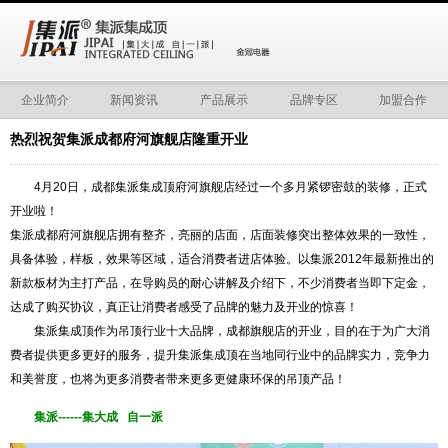
企业简介
新闻资讯
产品展示
品牌专区
加盟合作
热烈祝贺集派成都府河旗舰店隆重开业
4月20日，成都集派集成顶府河旗舰店经过一个多月紧锣密鼓的装修，正式
开业啦！
集派成都府河旗舰店拥有整齐，亮丽的店面，店面装修突出整体效果的一致性，
具备体验，样板，效果等区域，适合消费者进店体验。以集派2012年最新推出的
新款板材为主打产品，在导购员的耐心讲解及介绍下，不少消费者当即下定金，
达成了购买协议，真正让消费者感受了品牌的魅力及开业的惊喜！
集派集成顶作为吊顶行业十大品牌，成都旗舰店的开业，目的在于为广大消
费者提供更多更好的服务，提升集派集成顶在当地同行业中的品牌实力，竞争力
和美誉度，也将为更多消费者带来更多更健康环保的吊顶产品！
集派------集大成 自一派