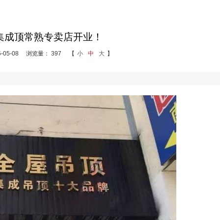
集成顶常熟专卖店开业！
05-08
浏览量： 397
【
小
中
大
】